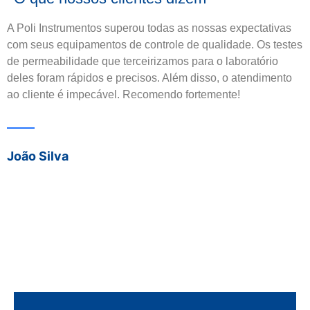
A Poli Instrumentos superou todas as nossas expectativas
O
com seus equipamentos de controle de qualidade. Os testes
q
de permeabilidade que terceirizamos para o laboratório
n
deles foram rápidos e precisos. Além disso, o atendimento
e
ao cliente é impecável. Recomendo fortemente!
e
R
e
r
João Silva
l
t
M