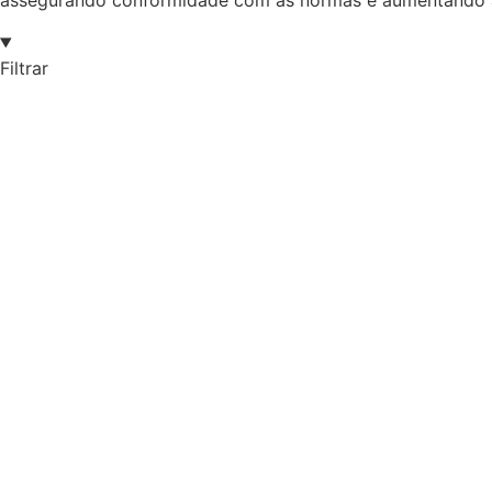
assegurando conformidade com as normas e aumentando a 
Filtrar