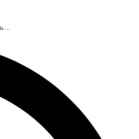
oda …