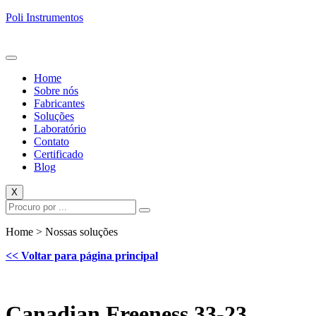
Poli Instrumentos
Home
Sobre nós
Fabricantes
Soluções
Laboratório
Contato
Certificado
Blog
X
Home > Nossas soluções
<< Voltar para página principal
Canadian Freeness 33-23