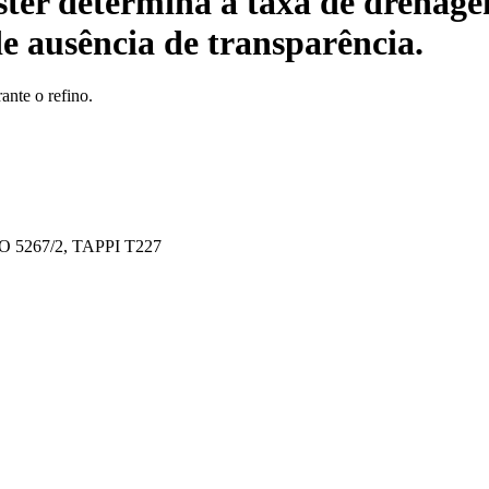
ter determina a taxa de drenag
de ausência de transparência.
ante o refino.
SO 5267/2, TAPPI T227